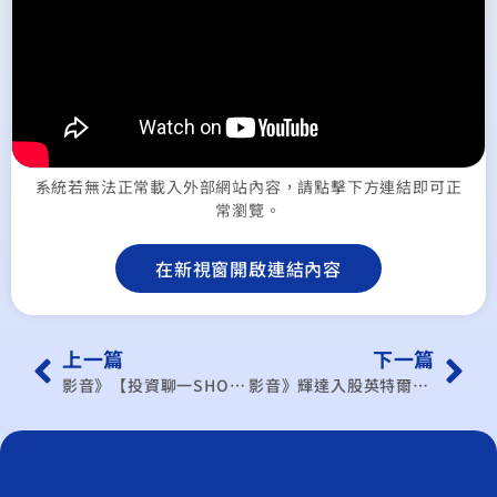
系統若無法正常載入外部網站內容，請點擊下方連結即可正
常瀏覽。
在新視窗開啟連結內容
上一篇
下一篇
影音》【投資聊一SHOT】跟上川習通話必談議題 中國壟斷“稀”望破滅?
影音》輝達入股英特爾”美晶片國家隊”成形 台灣產業鏈利?弊?｜公共電視 – 尖鋒對話