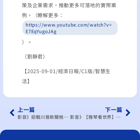
策及企業需求，推動更多可落地的實際案
例。（瞭解更多：
https://www.youtube.com/watch?v=
E7EqYugoJAg
）。
（劉靜君）
【2025-09-01/經濟日報/C1版/智慧生
活】
上一篇
下一篇
影音》迎戰川普新關稅，企業關鍵生存戰！涵蓋半導體、傳產與區域布局，經濟專家徐遵慈全方位解析《黑天鵝學院EP257》徐遵慈
影音》【雅琴看世界】川普、李在明首度交鋒！雅琴看世界解析！／232關稅雷聲大雨點小？台積電有望被豁免？／劍指柯建銘？總召改選連署書誰發起？／北市機器狗急喊停！來自「宇樹科技」引資安風暴