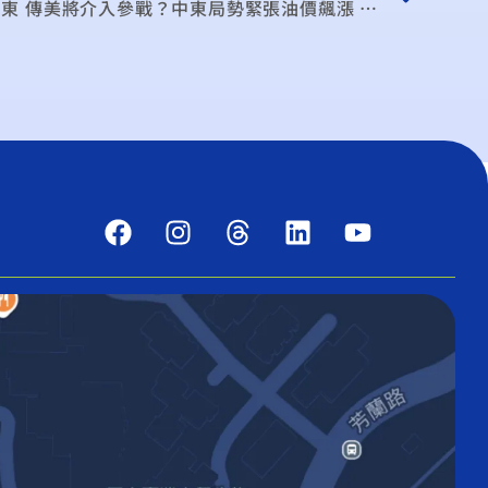
勢緊張油價飆漲 通膨壓力再添變數？聯準會維持利率不降息 避險情緒升溫 股市、匯市衝擊影響？