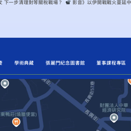
仗 下一步清理對等關稅戰場？
︎ 影音》以伊開戰戰火蔓延中東 傳美將介入參戰？中東局
慶
學術典藏
張麗門紀念圖書館
董事課程專區