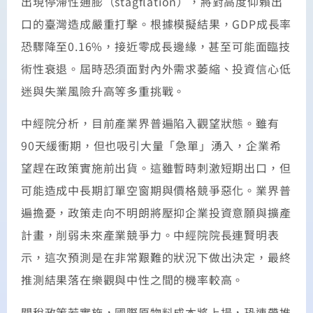
出現停滯性通膨（stagflation），將對高度仰賴出
口的臺灣造成嚴重打擊。根據模擬結果，GDP成長率
恐驟降至0.16%，接近零成長邊緣，甚至可能面臨技
術性衰退。屆時恐須面對內外需求萎縮、投資信心低
迷與失業風險升高等多重挑戰。
中經院分析，目前產業界普遍陷入觀望狀態。雖有
90天緩衝期，但也吸引大量「急單」湧入，企業希
望趕在政策實施前出貨。這雖暫時刺激短期出口，但
可能造成中長期訂單空窗期與價格競爭惡化。業界普
遍擔憂，政策走向不明朗將壓抑企業投資意願與擴產
計畫，削弱未來產業競爭力。中經院院長連賢明表
示，這次預測是在非常艱難的狀況下做出決定，最終
推測結果落在樂觀與中性之間的機率較高。
關稅政策若實施，國際原物料成本將上揚，恐連帶推