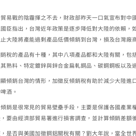
發貿易戰的陰霾揮之不去，財政部昨天一口氣宣布對中
王國臣指出，台灣近年政策是逐步降低對大陸的依賴，
阻止大陸將產能過剩產品低價傾銷到台灣，損及台灣廠
傾銷稅的產品有十種，其中八項產品都和大陸有關，包
及其熟料、特定鍍鋅與鋅合金扁軋鋼品、碳鋼鋼板以及
明顯傾銷台灣的情形，加徵反傾銷稅有助於減少大陸進
的啤酒。
反傾銷是很常見的貿易壁壘手段，主要是保護各國產業
後，要由經濟部貿易署進行損害調查，並計算傾銷差額
查，是否與美國加徵鋼鋁關稅有關？劉大年說，當全世