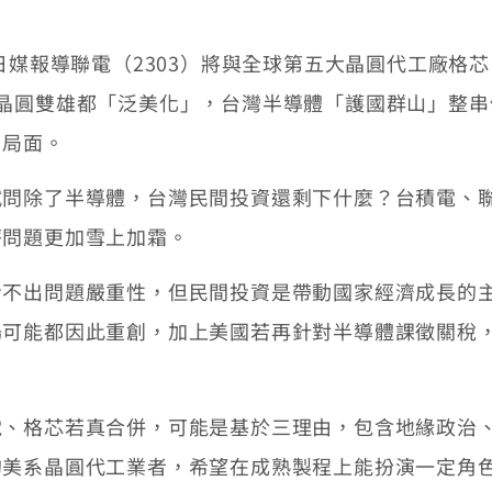
報導聯電（2303）將與全球第五大晶圓代工廠格芯（Glo
晶圓雙雄都「泛美化」，台灣半導體「護國群山」整串
」局面。
試問除了半導體，台灣民間投資還剩下什麼？台積電、
薪問題更加雪上加霜。
看不出問題嚴重性，但民間投資是帶動國家經濟成長的
場可能都因此重創，加上美國若再針對半導體課徵關稅
電、格芯若真合併，可能是基於三理由，包含地緣政治
的美系晶圓代工業者，希望在成熟製程上能扮演一定角