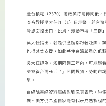
繼台積電（2330）搶救英特爾傳聞後，日媒
濟系教授吳大任昨（1）日示警，若台灣
灣恐面臨出口、投資、勞動市場「三慘
吳大任指出，若是供應鏈都跟著赴美，
也得赴美支援，如此將使台灣嚴重的低
吳大任認為，短期兩到三年內，可能還
麼會管台灣死活？」民間投資、勞動市
擊。
台經院產經資料庫總監劉佩真表示，聯
戰。美方仍希望自家能有代表成熟製程