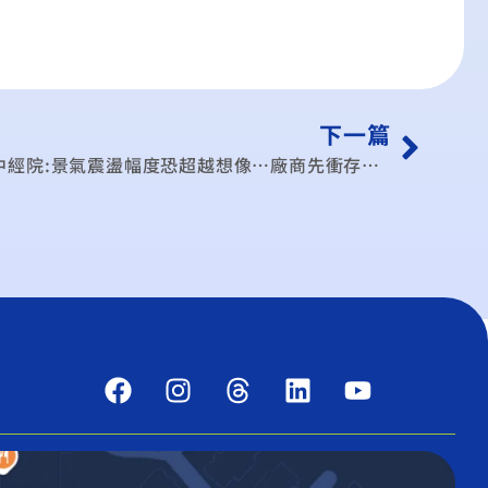
下一篇
景氣震盪幅度恐超越想像…廠商先衝存貨 台3月製造業PMI續擴張