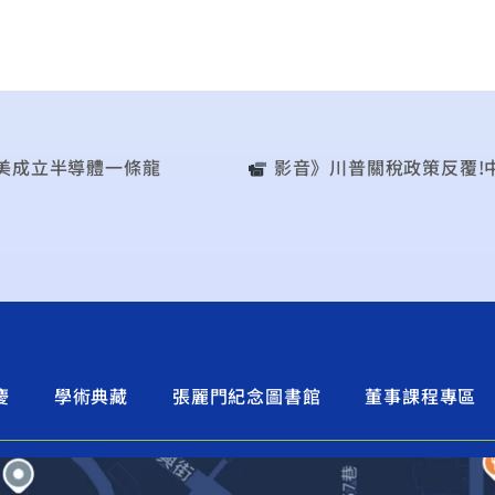
美成立半導體一條龍
︎ 影音》川普關稅政策反覆!中經院:
慶
學術典藏
張麗門紀念圖書館
董事課程專區