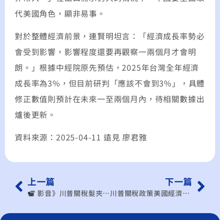
代美國角色，顯非易事。
對於整體經濟前景，連賢明坦言：「經濟成長率勢必
會受到影響，影響程度還要再觀察一兩個月才會明
朗。」根據中經院原先預估，2025年台灣全年經濟
成長率為3%，但目前研判「應該不會到3%」，具體
修正數值則預計在未來一至兩個月內，待相關數據出
爐後更新。
資料來源：2025-04-11 遠見 廖君雅
上一篇
下一篇
︎ 影音》川普關稅髮夾彎75國暫緩90天!對陸課125% 台灣下一步怎辦?台積電英特爾合資已定?哪些產業站海嘯第一排玩完
川普關稅政策美國經濟將衰退？！專家：恐陷入「停滯性通膨」惡夢