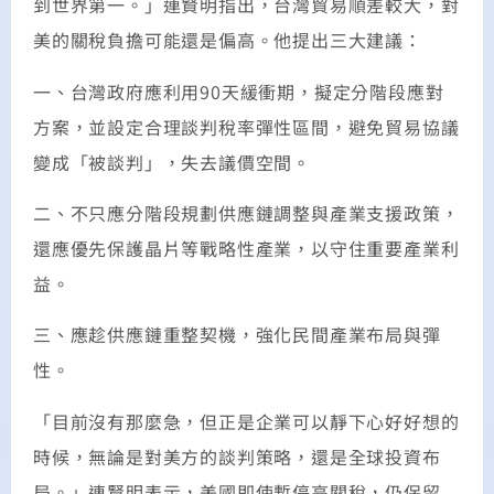
到世界第一。」連賢明指出，台灣貿易順差較大，對
美的關稅負擔可能還是偏高。他提出三大建議：
一、台灣政府應利用90天緩衝期，擬定分階段應對
方案，並設定合理談判稅率彈性區間，避免貿易協議
變成「被談判」，失去議價空間。
二、不只應分階段規劃供應鏈調整與產業支援政策，
還應優先保護晶片等戰略性產業，以守住重要產業利
益。
三、應趁供應鏈重整契機，強化民間產業布局與彈
性。
「目前沒有那麼急，但正是企業可以靜下心好好想的
時候，無論是對美方的談判策略，還是全球投資布
局。」連賢明表示，美國即使暫停高關稅，仍保留