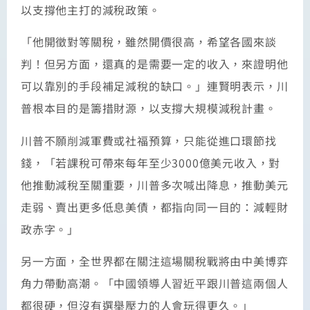
以支撐他主打的減稅政策。
「他開徵對等關稅，雖然開價很高，希望各國來談
判！但另方面，還真的是需要一定的收入，來證明他
可以靠別的手段補足減稅的缺口。」連賢明表示，川
普根本目的是籌措財源，以支撐大規模減稅計畫。
川普不願削減軍費或社福預算，只能從進口環節找
錢，「若課稅可帶來每年至少3000億美元收入，對
他推動減稅至關重要，川普多次喊出降息，推動美元
走弱、賣出更多低息美債，都指向同一目的：減輕財
政赤字。」
另一方面，全世界都在關注這場關稅戰將由中美博弈
角力帶動高潮。「中國領導人習近平跟川普這兩個人
都很硬，但沒有選舉壓力的人會玩得更久。」