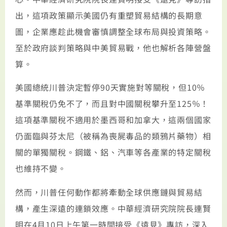
出，這項政策顯示美國仍有重塑貿易結構的長期意
圖，企業應趁此機會審慎調整全球布局與投資策略。
至於政府談判策略與中美貿易戰，他也解析各陣營盤
算。
美國總統川普決定暫停90天實施對等關稅，但10％
基準關稅仍免不了，而且對中國關稅攀升至125％！
這項基準關稅不適用於墨西哥和加拿大，這兩個國家
仍面臨與芬太尼（被稱為喪屍毒品的類鴉片藥物）相
關的單獨關稅。鋼鐵、鋁、汽車等各產業的特定關稅
也維持不變。
然而，川普任何動作都將牽動全球供應鏈與貿易結
構，產生深遠的連鎖效應。中華經濟研究院院長連賢
明在4月10日上午第一時間接受《遠見》專訪，深入