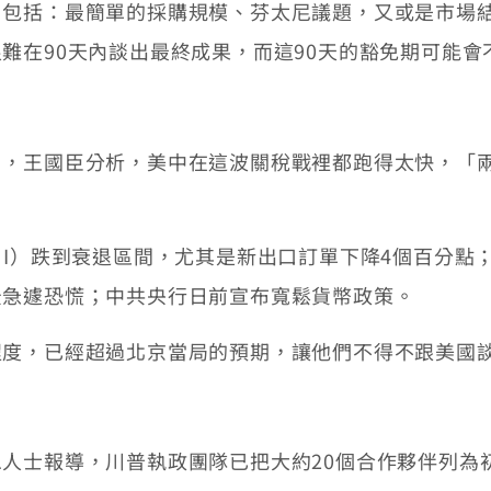
，包括：最簡單的採購規模、芬太尼議題，又或是市場
難在90天內談出最終成果，而這90天的豁免期可能
，王國臣分析，美中在這波關稅戰裡都跑得太快，「兩
I）跌到衰退區間，尤其是新出口訂單下降4個百分點；
景急遽恐慌；中共央行日前宣布寬鬆貨幣政策。
程度，已經超過北京當局的預期，讓他們不得不跟美國
人士報導，川普執政團隊已把大約20個合作夥伴列為