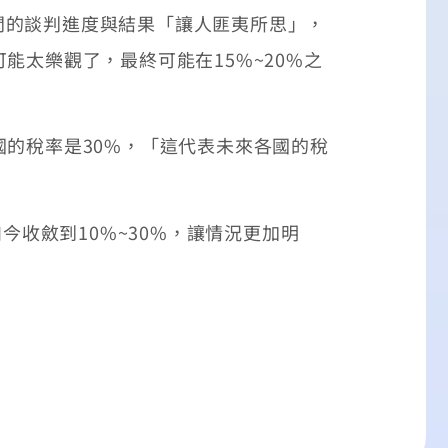
間的談判進度與結果「讓人匪夷所思」，
能太樂觀了，最終可能在15%~20%之
國的稅率是30%，「這代表未來各國的稅
今收斂到10%~30%，讓情況更加明