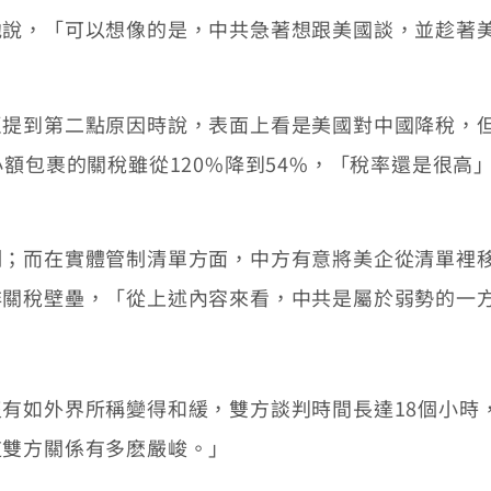
他說，「可以想像的是，中共急著想跟美國談，並趁著
提到第二點原因時說，表面上看是美國對中國降稅，但如
小額包裹的關稅雖從120%降到54%，「稅率還是很
。
制；而在實體管制清單方面，中方有意將美企從清單裡
非關稅壁壘，「從上述內容來看，中共是屬於弱勢的一
有如外界所稱變得和緩，雙方談判時間長達18個小時
道雙方關係有多麽嚴峻。」