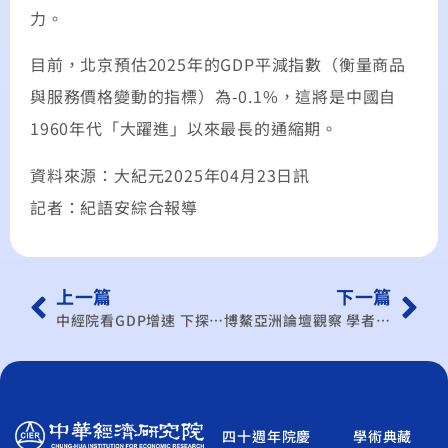
力。
目前，北京預估2025年的GDP平減指數（衡量商品
與服務價格變動的指標）為-0.1%，這將是中國自
1960年代「大躍進」以來最長的通縮期。
資料來源：大紀元2025年04月23日訊
記者：紀語安綜合報導
上一篇
下一篇
中經院看GDP增速 下探0.16% 推演三情境 今年最悲觀趨近零成長 中性情況將無法「保2」最樂觀增2.85%
博鰲亞洲論壇觀察 學者：中共盼RCEP成為東亞最大自貿區
四十週年院慶
學術典藏