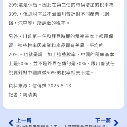
20%還是保留。因此在第二任的時候增加的稅率為
30%，但這稅率並不涵蓋川普針對不同產業（鋼
鋁，汽車等）所課徵的稅率。
另外，川普第一任和拜登時期的稅率基本上都還保
留，這些稅率因產業和產品而有差異，平均約
20％。也就是說，加上這些稅率，中國的稅率基本
上是50％，並不是外界在傳的是30％，跟川普就任
說要針對中國課徵60%的稅率相去不遠。
資料來源：信傳媒 2025-5-13
記者：胡晴美
上一篇
下一篇
美中休兵仍難喘息？王健全示警：關稅超過這區間，台灣GDP恐跌至1.66%
中國同意全面開放市場？！學者：礙於國安因素可能性很低