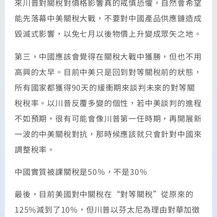
來川普對關稅對價格影響真的戒慎恐懼，自然會希望
能先落幕中美關稅大戰，不要對中國產品供應鏈造成
毀滅式影響，以免七月以後物價上升變成眾矢之地。
第三，中國應該會覺得在關稅大戰中獲勝，但也不用
高興的太早。目前中美只是回到對等關稅前的狀態，
所有國家都獲得90天的緩衝期來談判未來的對等關
稅稅率。以川普反覆多變的個性，若中美談判的進程
不如預期，很有可能會像川普第一任時期，再開展新
一波的中美關稅對抗，那時候應該就只會針對中國來
調整稅率。
中國實質被課關稅是50％，不是30％
最後，目前美國對中關稅在“對等關稅”從原來的
125%減到了10%，但川普以芬太尼為理由對華加徵