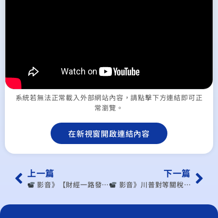
系統若無法正常載入外部網站內容，請點擊下方連結即可正
常瀏覽。
在新視窗開啟連結內容
上一篇
下一篇
︎ 影音》【財經一路發】中經院王健全談「川普關稅政策出爐 美、台經濟前景？」
︎ 影音》川普對等關稅全面警告 中國洗產地難題將解？