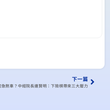
下一篇
何急煞車？中經院長連賢明：下險棋帶來三大壓力