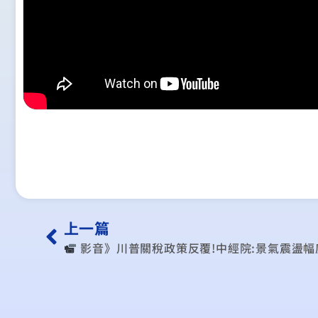
上一篇
︎ 影音》川普關稅政策反覆!中經院:景氣震盪幅度恐超越想像…