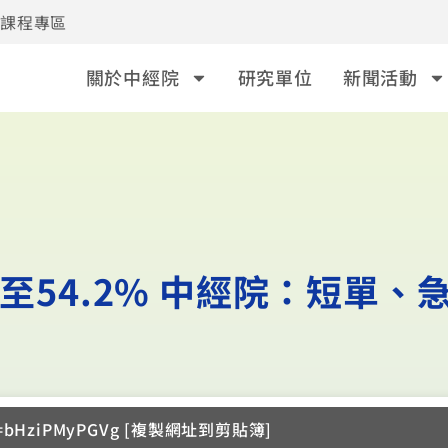
事課程專區
關於中經院
研究單位
新聞活動
升至54.2% 中經院：短單、
?v=bHziPMyPGVg [複製網址到剪貼簿]