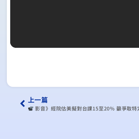
上一篇
︎ 影音》經院估美擬對台課15至20% 籲爭取特定ICT產品關