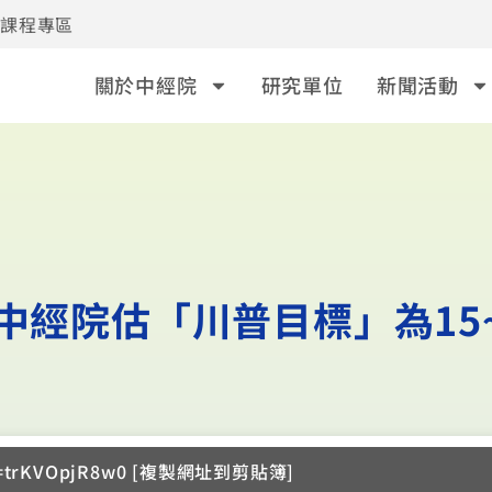
事課程專區
關於中經院
研究單位
新聞活動
 中經院估「川普目標」為15~
?v=trKVOpjR8w0 [複製網址到剪貼簿]