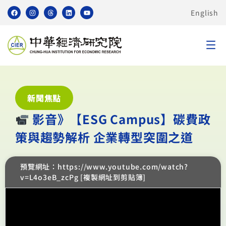
English
新聞焦點
︎ 影音》【ESG Campus】碳費政
策與趨勢解析 企業轉型突圍之道
預覽網址：https://www.youtube.com/watch?
v=L4o3eB_zcPg [複製網址到剪貼簿]