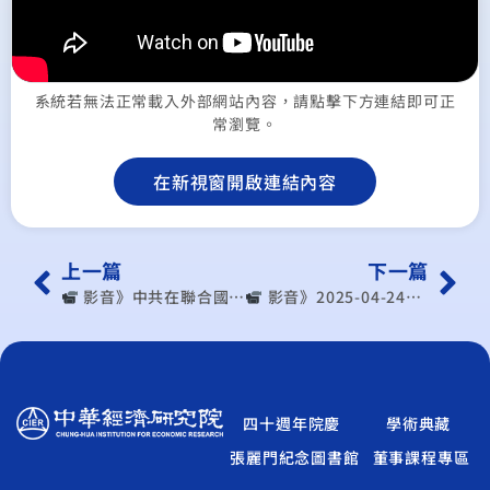
系統若無法正常載入外部網站內容，請點擊下方連結即可正
常瀏覽。
在新視窗開啟連結內容
上一篇
下一篇
︎ 影音》中共在聯合國告美國 根本自取其辱！川普2.0專打中共痛點！
︎ 影音》2025-04-24《POP搶先爆》彭光偉專訪王健全 談「態度180度大轉變，川普沒招了？」
四十週年院慶
學術典藏
張麗門紀念圖書館
董事課程專區