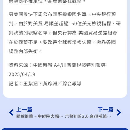
問題是不確定性，各產業都在觀望。
另美國最快下周公布匯率操縱國名單，中央銀行預
判，由於對美貿 易順差超過150億美元檢視指標，研
判我續列觀察名單，但央行認為 美國貿易逆差根源
在於儲蓄不足，要改善全球經常帳失衡，需靠各國
調整內部失衡。
資料來源：中國時報 A4/川普關稅戰特別報導
2025/04/19
記者：王紫涵、黃琮淵／綜合報導
上一篇
下一篇
關稅衝擊…中經院大幅下修 今年經濟成長 樂觀也難保3
示警川普2.0 台須戒慎恐懼