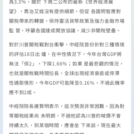
為3.3％，關於 下周二公布的最新《世界經濟展
望》，喬治艾娃沒有提供細節，但促 各國明智應對
關稅帶來的轉變，保持靈活貨幣政策及強力金融市場
監 管，呼籲各國達成開放協議，減少非關稅壁壘。
對於川普關稅戰對台衝擊，中經院首份針對三種情境
的評估18日出 爐，在中性情況下，今年台灣GDP將
無法「保2」，下探1.66％；如果 是最悲觀的情況，
也就是關稅戰時間拉長，全球出現經濟衰退或停滯
性通膨情形，今年GDP可能降至0.16％，不過此機率
應不到2成。
中經院院長連賢明表示，這次預測非常困難，因為對
等關稅結果尚 未明朗，不過他認為川普的喊價不會
持續太久，到某個時間，應會坐 下來談。現在最大