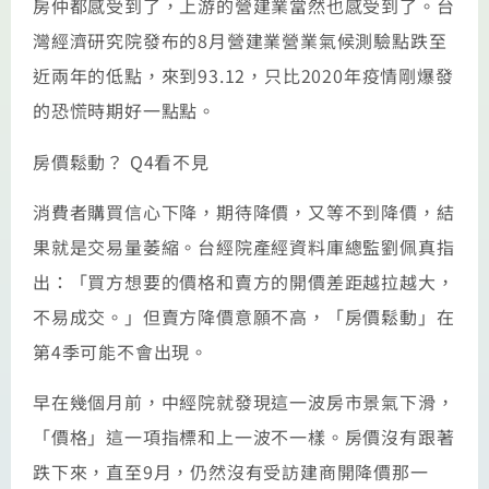
房仲都感受到了，上游的營建業當然也感受到了。台
灣經濟研究院發布的8月營建業營業氣候測驗點跌至
近兩年的低點，來到93.12，只比2020年疫情剛爆發
的恐慌時期好一點點。
房價鬆動？ Q4看不見
消費者購買信心下降，期待降價，又等不到降價，結
果就是交易量萎縮。台經院產經資料庫總監劉佩真指
出：「買方想要的價格和賣方的開價差距越拉越大，
不易成交。」但賣方降價意願不高，「房價鬆動」在
第4季可能不會出現。
早在幾個月前，中經院就發現這一波房市景氣下滑，
「價格」這一項指標和上一波不一樣。房價沒有跟著
跌下來，直至9月，仍然沒有受訪建商開降價那一