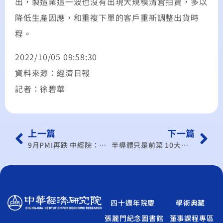
出，製造業這一波也沒有出現大規模清倉拍賣，多以
降低生產因應，和重複下單的客戶重新調整出貨時
程。
2022/10/05 09:58:30
資料來源：經濟日報
記者：徐碧華
上一篇
下一篇
9月PMI再跌 中經院：跌幅收斂、未來展望沒有更惡化
半導體只是前菜 10大科技產業剉咧等
四十週年院慶
學術典藏
張麗門紀念圖書館
董事課程專區