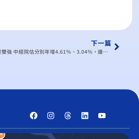
下一篇
救命丸 Q4民間消費、民間投資雙強 中經院估分別年增4.61％、3.04％，邊境管制放寬、選舉將帶來新動能