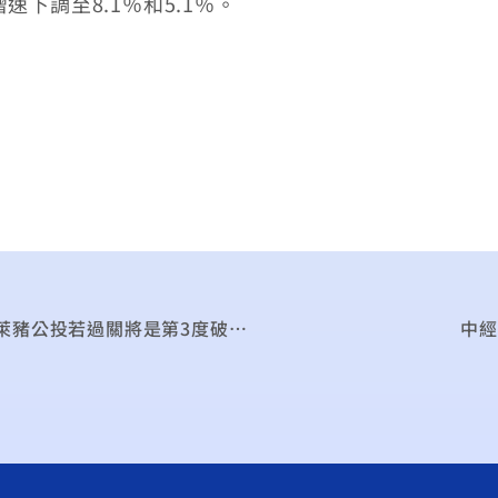
增速下調至8.1％和5.1％。
專家開講》歐盟為反萊劑付出代價 顏慧欣：反萊豬公投若過關將是第3度破壞國際信譽
中經