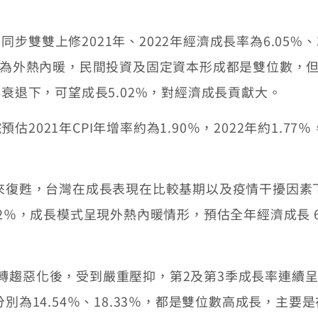
雙雙上修2021年、2022年經濟成長率為6.05%
模式為外熱內暖，民間投資及固定資本形成都是雙位數，
年衰退下，可望成長5.02%，對經濟成長貢獻大。
021年CPI年增率約為1.90％，2022年約1.77％
迎來復甦，台灣在成長表現在比較基期以及疫情干擾因
4.02％，成長模式呈現外熱內暖情形，預估全年經濟成長 6
轉趨惡化後，受到嚴重壓抑，第2及第3季成長率連續
分別為14.54％、18.33％，都是雙位數高成長，主