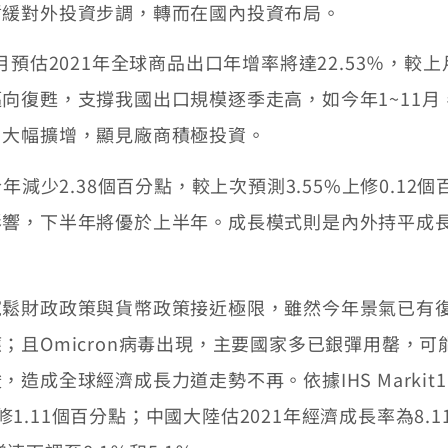
暫緩對外投資步調，轉而在國內投資布局。
11月預估2021年全球商品出口年增率將達22.53％，較
向復甦，支撐我國出口規模逐季走高，如今年1~11
口大幅擴增，顯見廠商積極投資。
年減少2.38個百分點，較上次預測3.55%上修0.12
影響，下半年將優於上半年。成長模式則是內外持平成
寬鬆財政政策與貨幣政策接近極限，雖然今年景氣已有
；且Omicron病毒出現，主要國家多已銀彈用罄，
造成全球經濟成長力道走勢不再。依據IHS Marki
下修1.11個百分點；中國大陸估2021年經濟成長率為8.1