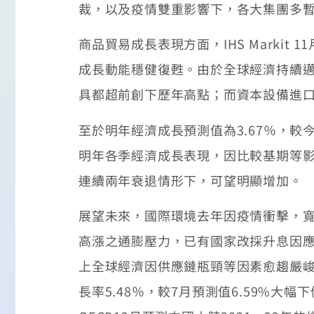
裁，以及疫情雙重影響下，各大集團多
商品貿易成長表現方面，IHS Markit 
成長動能穩健復甦。由於全球經濟持續邁
具都超前創下歷年高點；而資本設備進
至於明年經濟成長預測值為3.67％，較今
明年各季經濟成長表現，因比較基期等
連續兩年衰退情形下，可望明顯增加。
展望未來，國際環境去年因疫情衝擊，
高漲之通膨壓力，已有國家改採升息因應
上全球經濟因供應鏈瓶頸等因素愈趨嚴峻，
長率5.48％，較7月預測值6.59%大幅