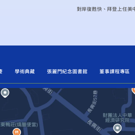
對岸復甦快、拜登上任美中
慶
學術典藏
張麗門紀念圖書館
董事課程專區