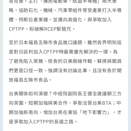
意見後，主打「擁抱電動車、結盟半導體」兩大策
略，協助石化、機械、汽車零組件等受產業打入半導
體、特斯拉產業鏈，並邁向高值化，與爭取加入
CPTPP，盼破解RCEP緊箍咒。
至於日本福島五縣市食品進口議題，雖然各界明知這
是對日談判加入CPTPP時最需優先解決的一環，為
了避免陷入萊豬、核食的日美兩線作戰，蘇揆與閣員
們更是口徑一致，強調沒有討論此事，且沒有急於開
放福島五縣市食品。
台美關係如何演變？中經院副院長王健全建議朝三方
向突圍，短期加強與美合作、爭取洽簽台美BTA；中
期加強新南向、增加台商在東協「地下影響力」，才
是爭取加入CPTPP的長遠之路。