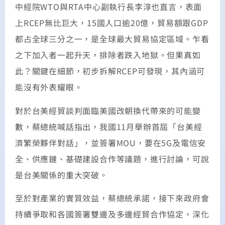
中經院WTO與RTA中心副執行長李淳也直言，表面
上RCEP無比巨大，15國人口逾20億，貿易額跟GDP
都占全球三分之一，是全球最大貿易協定區域。乍看
之下加入者一起升天，排除者跌入地獄。但果真如
此？關鍵在細節，初步拆解RCEP可發現，其內涵可
能沒有外表耀眼。
對於台美經貿談判面臨美國改朝換代帶來的可能變
數，蔡總統喊話指出，我國11月舉辦首屆「台美經
濟繁榮夥伴對話」，並簽署MOU，要在5G及電信安
全、供應鏈、基礎建設合作等議題，進行討論，可說
是台美關係的重大突破。
至於對產業的實質效益，蔡總統承諾，接下來政府會
持續爭取和各國簽署雙邊及多邊經貿合作協定，深化