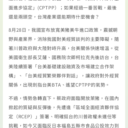
面進步協定」(CPTPP）；如果經過一番苦戰，最後
還是兩頭空，台灣產業還能期待什麼機會？
8月28日，我國宣布放寬美豬美牛進口政策，震撼朝
野與產業界，消除我國對美經貿談判的主要障礙，隨
著川普政府與大陸對峙升高，台美關係快速增溫。從
美國衛生部長艾薩、國務院次卿柯拉克先後訪台，台
美陸續簽署「台美基礎建設融資及市場建立合作架
構」、「台美經貿繁榮夥伴對話」，讓政府對外經貿
關係，出現劍指台美BTA、遙望CPTPP的氣勢。
不過，情勢急轉直下。蔡政府面臨開放萊豬，在國內
掀起的質疑與反彈後，先遭逢「區域全面經濟夥伴協
定（RCEP）」簽署、明確挺台的川普政權未連任等
挑戰，如今又面臨反日本福島五縣市食品公投效力到