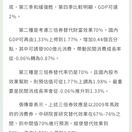
底，第三季和緩復甦，第四季比較明顯，GDP可達
2%。
第二種是考慮三倍券替代財富效果70%，國內
GDP可再由1.33%上修到1.77%，增加0.44個百分
點，其中可誘發900億元消費，帶動民間消費成長率
從-0.06%轉為0.87%。
第三種是三倍券替代率仍是70%，且國內股市
效果幫助，則預估值可從1.77%上調為1.98%，最重
要是民間消成長率會從-0.06%推升到1.33%。
張傳章表示，上述三倍券效應是以2009年馬政
府的消費券，中研院曾研究替代效果在67%-76%之
間，抓中間值70%進行預測，縱使替代效果到