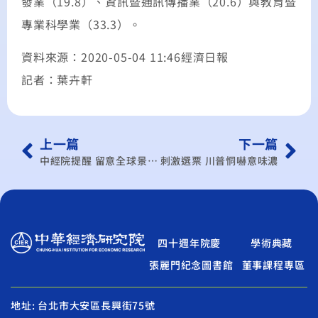
發業（19.8）、資訊暨通訊傳播業（20.6）與教育暨
專業科學業（33.3）。
資料來源：2020-05-04 11:46經濟日報
記者：葉卉軒
上一篇
下一篇
中經院提醒 留意全球景氣衰退對台灣貿易衝擊
刺激選票 川普恫嚇意味濃
四十週年院慶
學術典藏
張麗門紀念圖書館
董事課程專區
地址: 台北市大安區長興街75號