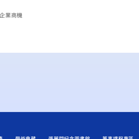
版/企業商機
慶
學術典藏
張麗門紀念圖書館
董事課程專區