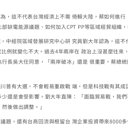
，這不代表台灣經濟上不需 倚賴大陸，蔡如何進行
北部缺電能源議題、如何加入CPT PP等區域經貿組織
中經院區域發展研究中心研 究員劉大年認為，這不
4成比例就變化不大。過去4年兩岸在 政治上沒甚麼往
執行長吳大任同意，「兩岸破冰」還是 很重要，蔡總
普有大選，不會輕易重啟戰 端，但是科技戰有其成
多少還是會受影響。劉大年直陳： 「面臨貿易戰，我
，然後做出調整。」
，還有台商回流與根留台 灣企業投資帶來8000多