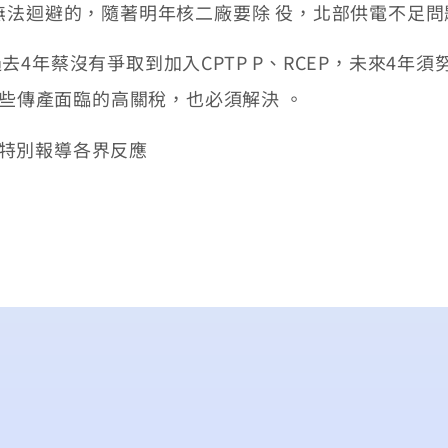
無法迴避的，隨著明年核二廠要除 役，北部供電不足問
年蔡沒有爭取到加入CPTP P、RCEP，未來4年
這些傳產面臨的高關稅，也必須解決 。
揭曉特別報導各界反應