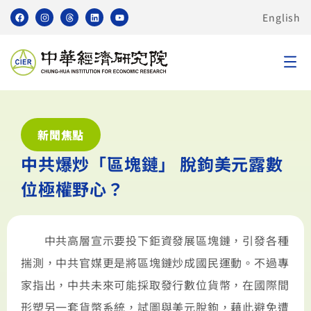
English
新聞焦點
中共爆炒「區塊鏈」 脫鉤美元露數
位極權野心？
中共高層宣示要投下鉅資發展區塊鏈，引發各種
揣測，中共官媒更是將區塊鏈炒成國民運動。不過專
家指出，中共未來可能採取發行數位貨幣，在國際間
形塑另一套貨幣系統，試圖與美元脫鉤，藉此避免遭