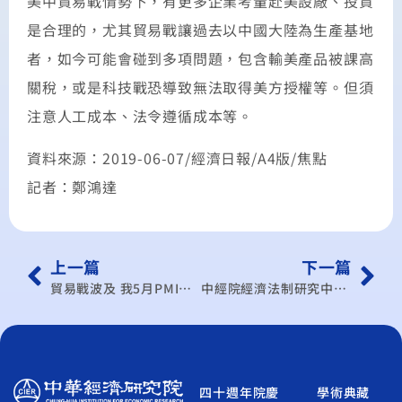
美中貿易戰情勢下，有更多企業考量赴美設廠、投資
是合理的，尤其貿易戰讓過去以中國大陸為生產基地
者，如今可能會碰到多項問題，包含輸美產品被課高
關稅，或是科技戰恐導致無法取得美方授權等。但須
注意人工成本、法令遵循成本等。
資料來源：2019-06-07/經濟日報/A4版/焦點
記者：鄭鴻達
上一篇
下一篇
貿易戰波及 我5月PMI嚇縮 跌破榮枯線，降至48.2，NMI也同步向下
中經院經濟法制研究中心副主任顏慧欣 川普競選連任 談判前景難測
四十週年院慶
學術典藏