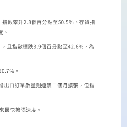
數攀升2.8個百分點至50.5%。存貨指
度。
指數續跌3.9個百分點至42.6%，為
0.7%。
新增出口訂單數量則連續二個月擴張，但指
以來最快擴張速度。