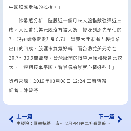
中國股匯走強的拉抬。」
陳馨蕙分析，陸股近一個月來大盤指數強彈近三
成，人民幣兌美元既沒有被人為干擾貶到原先預估的
7，現在還穩定走升到6.71，畢竟大陸市場占製造業
出口的四成，股匯市氣氛好轉，而台幣兌美元亦在
30.7～30.9間盤旋，台灣廠商的接單意願和機會比較
大，「短期接單平順，看景氣前景就心情好些！」
資料來源：2019年03月08日 12:24 工商時報
記者：陳碧芬
上一篇
下一篇
中經院：匯率持穩 廠商接單順利
2月PMI連二升續緊縮 中經院：廠商轉冷靜、非景氣回升