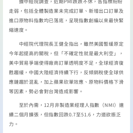
據中經院調查，近期PMI跌跌不休，各指標紛紛
走弱，包括全體製造業未完成訂單、新增出口訂單及
進口原物料指數均已落底，呈現指數創編以來最快緊
縮速度。
中經院代理院長王健全指出，雖然美國暫緩原定
今年起提高的關稅，但「不確定性就是最大利空」，
美中貿易爭端使得廠商訂單透明度不足，全球經濟復
甦趨緩，中國大陸經濟持續下行，反傾銷稅使全球供
應鏈趨於混亂，加上蘋果砍單效應、原物料價格下滑
等因素，勢必會對台灣造成影響。
至於內需，12月非製造業經理人指數（NMI）連
續二個月擴張，但指數回跌0.7至51.6，力道欲振乏
力。