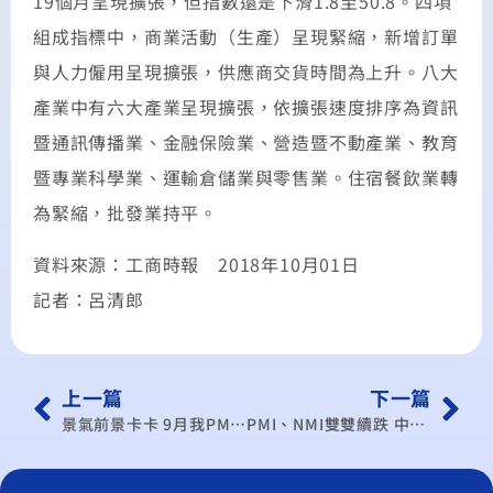
19個月呈現擴張，但指數還是下滑1.8至50.8。四項
組成指標中，商業活動（生產）呈現緊縮，新增訂單
與人力僱用呈現擴張，供應商交貨時間為上升。八大
產業中有六大產業呈現擴張，依擴張速度排序為資訊
暨通訊傳播業、金融保險業、營造暨不動產業、教育
暨專業科學業、運輸倉儲業與零售業。住宿餐飲業轉
為緊縮，批發業持平。
資料來源：工商時報 2018年10月01日
記者：呂清郎
上一篇
下一篇
景氣前景卡卡 9月我PMI難提振
PMI、NMI雙雙續跌 中經院：景氣發展呈現明顯緊縮