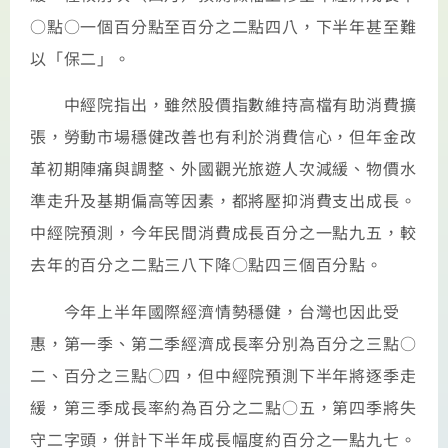
○點○一個百分點至百分之二點四八，下半年甚至難
以「保二」。
中經院指出，雖然股價指數維持高檔有助消費擴
張，勞動市場穩健改善也有利於消費信心，但年金改
革初期陣痛與調整、外國觀光旅遊人次減緩、物價水
準走升及基期偏高等因素，都將壓抑消費支出成長。
中經院預測，今年民間消費成長百分之一點九五，較
去年的百分之二點三八下降○點四三個百分點。
今年上半年國際經濟情勢穩健，台灣也因此受
惠，第一季、第二季經濟成長率分別為百分之三點○
二、百分之三點○四，但中經院預測下半年將逐季走
緩，第三季成長率約為百分之二點○五，第四季將失
守二字頭，併計下半年成長幅度約百分之一點九七。