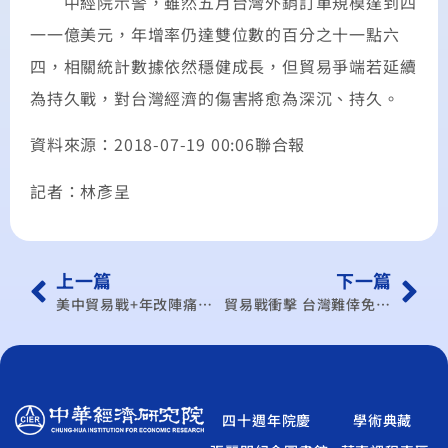
中經院示警，雖然五月台灣外銷訂單規模達到四
一一億美元，年增率仍達雙位數的百分之十一點六
四，相關統計數據依然穩健成長，但貿易爭端若延續
為持久戰，對台灣經濟的傷害將愈為深沉、持久。
資料來源：2018-07-19 00:06聯合報
記者：林彥呈
上一篇
下一篇
美中貿易戰+年改陣痛中經院預測：下半年GDP難保2
貿易戰衝擊 台灣難倖免…下半年GDP拚保2
四十週年院慶
學術典藏