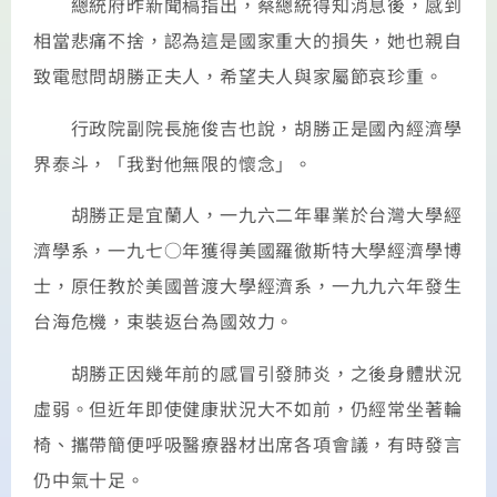
總統府昨新聞稿指出，蔡總統得知消息後，感到
相當悲痛不捨，認為這是國家重大的損失，她也親自
致電慰問胡勝正夫人，希望夫人與家屬節哀珍重。
行政院副院長施俊吉也說，胡勝正是國內經濟學
界泰斗，「我對他無限的懷念」。
胡勝正是宜蘭人，一九六二年畢業於台灣大學經
濟學系，一九七○年獲得美國羅徹斯特大學經濟學博
士，原任教於美國普渡大學經濟系，一九九六年發生
台海危機，束裝返台為國效力。
胡勝正因幾年前的感冒引發肺炎，之後身體狀況
虛弱。但近年即使健康狀況大不如前，仍經常坐著輪
椅、攜帶簡便呼吸醫療器材出席各項會議，有時發言
仍中氣十足。