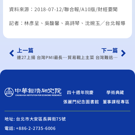
資料來源：2018-07-12/聯合報/A10版/財經要聞
記者：林彥呈、吳馥馨、高詩琴、沈婉玉╱台北報導
上一篇
下一篇
連27上揚 台灣PMI最長擴張期
貿易戰上主菜 台灣難逃戰火
四十週年院慶
學術典藏
張麗門紀念圖書館
董事課程專區
地址: 台北市大安區長興街75號
電話: +886-2-2735-6006