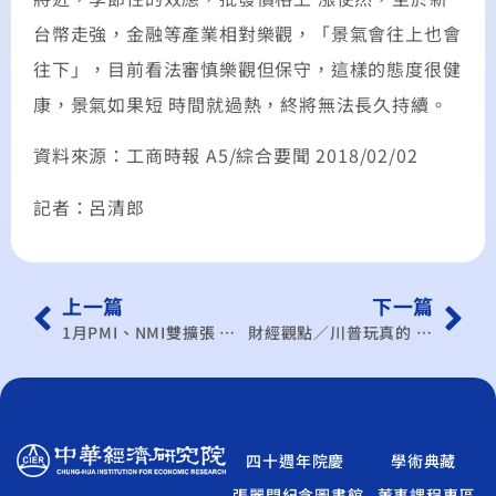
台幣走強，金融等產業相對樂觀，「景氣會往上也會
往下」，目前看法審慎樂觀但保守，這樣的態度很健
康，景氣如果短 時間就過熱，終將無法長久持續。
資料來源：工商時報 A5/綜合要聞 2018/02/02
記者：呂清郎
上一篇
下一篇
1月PMI、NMI雙擴張 中經院：景氣復甦中
財經觀點／川普玩真的 我應建立機制因應
四十週年院慶
學術典藏
張麗門紀念圖書館
董事課程專區