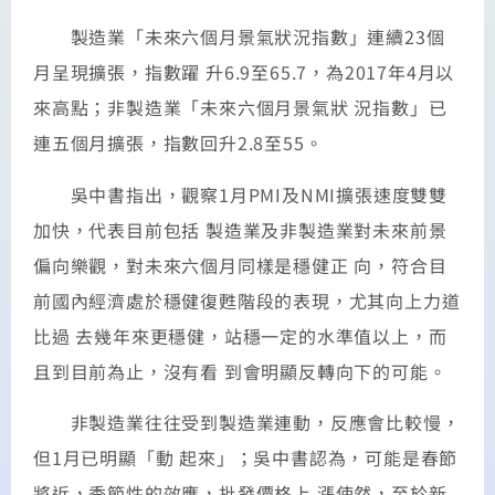
製造業「未來六個月景氣狀況指數」連續23個
月呈現擴張，指數躍 升6.9至65.7，為2017年4月以
來高點；非製造業「未來六個月景氣狀 況指數」已
連五個月擴張，指數回升2.8至55。
吳中書指出，觀察1月PMI及NMI擴張速度雙雙
加快，代表目前包括 製造業及非製造業對未來前景
偏向樂觀，對未來六個月同樣是穩健正 向，符合目
前國內經濟處於穩健復甦階段的表現，尤其向上力道
比過 去幾年來更穩健，站穩一定的水準值以上，而
且到目前為止，沒有看 到會明顯反轉向下的可能。
非製造業往往受到製造業連動，反應會比較慢，
但1月已明顯「動 起來」；吳中書認為，可能是春節
將近，季節性的效應，批發價格上 漲使然，至於新