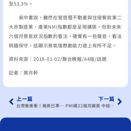
至53.3%。
吳中書說，雖然在營造暨不動產與住宿餐飲業二
大非製造業，產業NMI指數都是呈現擴張，但對未來
六個月景氣狀況指數的看法，確實有一些雜音，看法
稍趨保守，這顯示景氣復甦動能力道上有所不足。
資料來源：2018-01-02/聯合晚報/A4版/話題
記者：葉卉軒
上一篇
下一篇
台幣衝衝衝！廠商已準備好28？
PMI連22個月擴張 中經院：經濟穩步發展