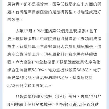
層負責，都不是很恰當，因為低薪是來自多方面的問
題，台灣經濟目前亟需的是結構轉型，才能達成更好
的效應。
去年12月，PMI連續第22個月呈現擴張，創下
史上最長擴張期，中經院最新資料顯示，五項組成指
標中，新增訂單、生產數量與人力雇用續呈擴張，供
應商交貨時間上升，現有原物料存貨水準亦持續擴
張。六大產業PMI全數擴張，擴張速度產業依序為化
學暨生技醫療58.9%、電力暨機械設備58.8%、電子
暨光學58.2%、食品暨紡織58.0%、基礎原物料
57.2%與交通工具56.1。
非製造業經理人指數（NMI）部分，去年12月的
NMI連續十個月呈現擴張，但指數回跌0.1個百分點