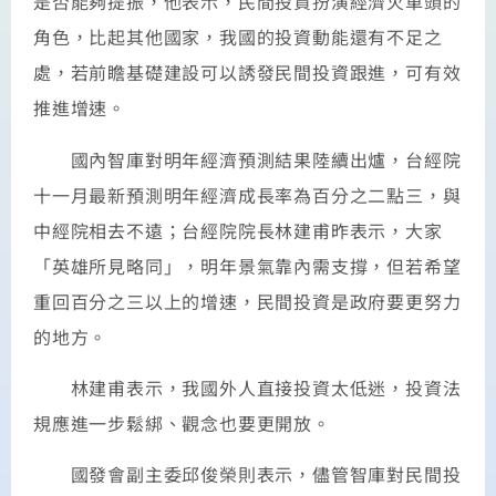
是否能夠提振，他表示，民間投資扮演經濟火車頭的
角色，比起其他國家，我國的投資動能還有不足之
處，若前瞻基礎建設可以誘發民間投資跟進，可有效
推進增速。
國內智庫對明年經濟預測結果陸續出爐，台經院
十一月最新預測明年經濟成長率為百分之二點三，與
中經院相去不遠；台經院院長林建甫昨表示，大家
「英雄所見略同」，明年景氣靠內需支撐，但若希望
重回百分之三以上的增速，民間投資是政府要更努力
的地方。
林建甫表示，我國外人直接投資太低迷，投資法
規應進一步鬆綁、觀念也要更開放。
國發會副主委邱俊榮則表示，儘管智庫對民間投