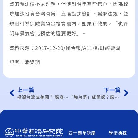
資的預測值不太理想，但他對明年有些信心，因為政
院加速投資台灣會議一直滾動式檢討、鬆綁法規，並
規劃引導保險業資金投資國內，如果有效果，「也許
明年景氣會比預估的還要更好」。
資料來源：2017-12-20/聯合報/A11版/財經要聞
記者：
潘姿羽
上一篇
下一篇
投資台灣或美國？ 廠商很猶豫
「強台幣」成常態？廠商作好心死準備！
四十週年院慶
學術典藏