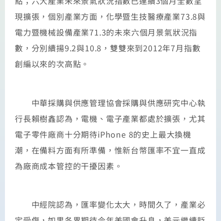
點；六大產業未來景氣狀況指數已連續3個月全數呈
現擴張，個別產業方面，化學暨生技醫療產業73.8與
電力暨機械設備產業71.3的未來六個月景氣狀況指
數，分別續揚9.2與10.8，雙雙來到2012年7月指數
創編以來的次高點。
中華採購與供應管理協會採購與供應研究中心執
行長賴樹鑫認為，電機、電子產業都處於擴張，尤其
電子零件廠商十分期待iPhone 8的史上最大換機
潮，在備料方面有所準備，惟新台幣匯率不宜一直成
為廠商成本管控的干擾因素。
中經院認為，匯率變化太大，時間久了，產業必
定受傷，如果各界期待今年美國會升息，美元繼續貶