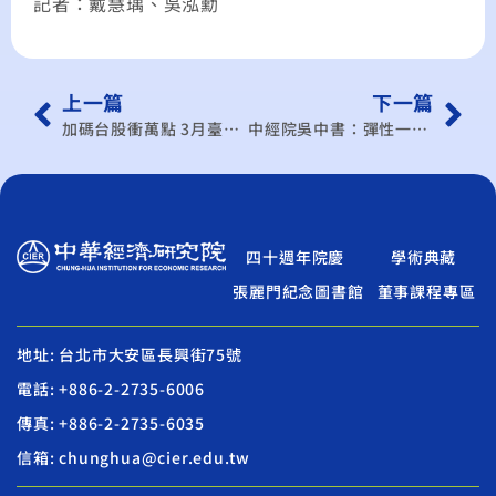
記者：戴慧瑀、吳泓勳
上一篇
下一篇
加碼台股衝萬點 3月臺灣採購經理人指數雙雙大漲
中經院吳中書：彈性一例一休 才有助經濟
四十週年院慶
學術典藏
張麗門紀念圖書館
董事課程專區
地址: 台北市大安區長興街75號
電話: +886-2-2735-6006
傳真: +886-2-2735-6035
信箱: chunghua@cier.edu.tw