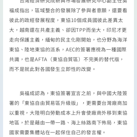
台灣經濟研究院新興市場發展研究中心副主任吳
福成指出，區域整合的發展除了參與者意願，還要看
彼此的政經發展程度，東協10個成員國彼此差異太
大，越南還在共產主義、卻因TPP而坐大，印尼才更
走向保護主義，緬甸的民主化剛開始，也分野為海洋
東協、陸地東協的派系，AEC的簽署應視為一種國際
共識，也是AFTA（東協自貿區）不完美的替代版，
而不是就此對各國發生立即性的改變。
吳福成認為，東協簽署宣言之前，與中國大陸簽
署的「東協自由貿易區升級版」，更需要台灣廠商加
以重視，大陸明白勞動成本上升會使廠商外移到東協
地區，於是藉由一帶一路、海上絲路南下佈局，東協
國家需要集體站在一起保住自己的發言權。