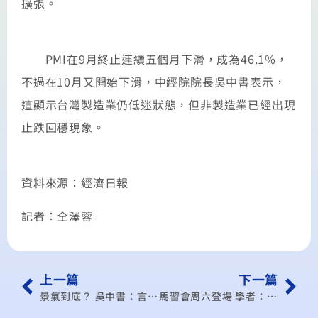
擴張。
PMI在9月終止連續五個月下滑，成為46.1%，
不過在10月又開始下滑，中經院院長吳中書表示，
這顯示台灣製造業仍低迷狀態，但非製造業已經出現
止跌回穩現象。
資料來源：經濟日報
記者：仝澤蓉
上一篇
下一篇
景氣到底？ 吳中書：言之過早
馬習會周六登場 學者：心理層面大於實質