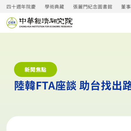
四十週年院慶
學術典藏
張麗門紀念圖書館
董
新聞焦點
陸韓FTA座談 助台找出