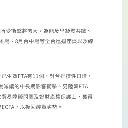
所受衝擊將愈大。為能及早凝聚共識、
高雄場、8月台中場等全台巡迴座談以及線
生效FTA有11個，對台排擠性日增，
稅減讓的中長期影響衝擊。另陸韓FTA
性貿易障礙問題及智財產權保護上，獲得
ECFA，以扳回經貿劣勢。