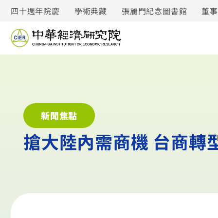
四十週年院慶
學術典藏
張麗門紀念圖書館
董
新聞焦點
搶大陸內需商機 台商轉