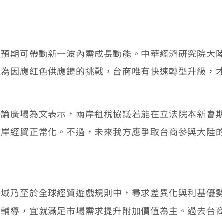
期可帶動新一波內需成長動能。中華經濟研究院大陸
但為因應紅色供應鏈的挑戰，台商唯有快速轉型升級，
廣場為文表示，兩岸租稅協議若能在立法院本新會期
兩岸經貿正常化。不過，未來我方應爭取台商參與大陸
乃至於全球經貿遊戲規則中，尋求差異化與利基優勢
行輔導，宜就滿足市場需求提升附加價值為主。過去台