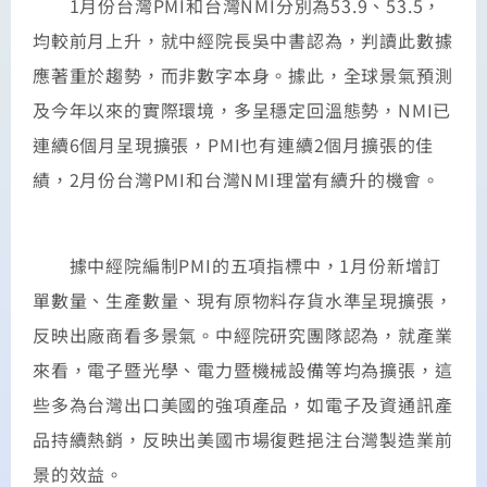
1月份台灣PMI和台灣NMI分別為53.9、53.5，
均較前月上升，就中經院長吳中書認為，判讀此數據
應著重於趨勢，而非數字本身。據此，全球景氣預測
及今年以來的實際環境，多呈穩定回溫態勢，NMI已
連續6個月呈現擴張，PMI也有連續2個月擴張的佳
績，2月份台灣PMI和台灣NMI理當有續升的機會。
據中經院編制PMI的五項指標中，1月份新增訂
單數量、生產數量、現有原物料存貨水準呈現擴張，
反映出廠商看多景氣。中經院研究團隊認為，就產業
來看，電子暨光學、電力暨機械設備等均為擴張，這
些多為台灣出口美國的強項產品，如電子及資通訊產
品持續熱銷，反映出美國市場復甦挹注台灣製造業前
景的效益。