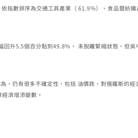
指數排序為交通工具產業（ 61.9％）、食品暨紡織產
升5.5個百分點到49.8％， 未脫離緊縮狀態，但吳
，仍有很多不確定性，包括 油價跌，對俄羅斯的經
球經濟增添變數。