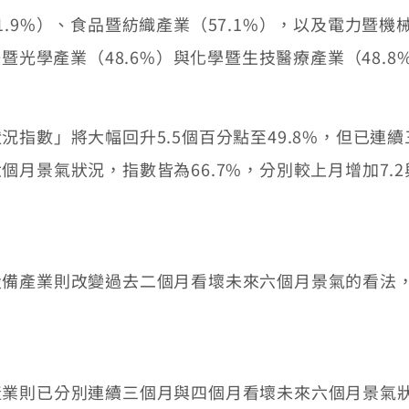
%）、食品暨紡織產業（57.1%），以及電力暨機械
子暨光學產業（48.6%）與化學暨生技醫療產業（48.
數」將大幅回升5.5個百分點至49.8%，但已連
月景氣狀況，指數皆為66.7%，分別較上月增加7.2
業則改變過去二個月看壞未來六個月景氣的看法，12
已分別連續三個月與四個月看壞未來六個月景氣狀況，