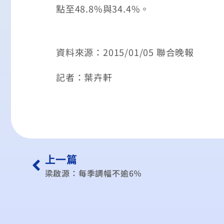
點至48.8%與34.4%。
資料來源：2015/01/05 聯合晚報
記者：葉卉軒
上一篇
梁啟源：每季調幅不逾6％