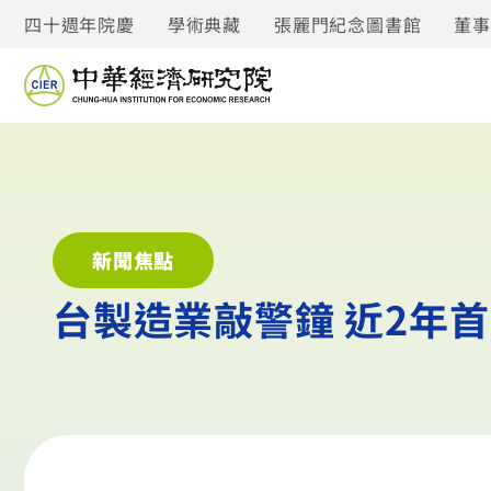
四十週年院慶
學術典藏
張麗門紀念圖書館
董
新聞焦點
台製造業敲警鐘 近2年