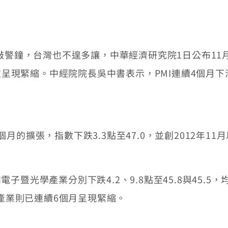
鐘，台灣也不遑多讓，中華經濟研究院1日公布11月台灣
首次呈現緊縮。中經院院長吳中書表示，PMI連續4個
擴張，指數下跌3.3點至47.0，並創2012年11
光學產業分別下跌4.2、9.8點至45.8與45.5
料產業則已連續6個月呈現緊縮。