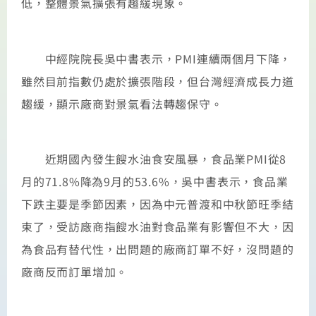
低，整體景氣擴張有趨緩現象。
中經院院長吳中書表示，PMI連續兩個月下降，
雖然目前指數仍處於擴張階段，但台灣經濟成長力道
趨緩，顯示廠商對景氣看法轉趨保守。
近期國內發生餿水油食安風暴，食品業PMI從8
月的71.8%降為9月的53.6%，吳中書表示，食品業
下跌主要是季節因素，因為中元普渡和中秋節旺季結
束了，受訪廠商指餿水油對食品業有影響但不大，因
為食品有替代性，出問題的廠商訂單不好，沒問題的
廠商反而訂單增加。