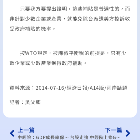
只要我方要提出證明，這些補貼是普遍性的，而
非針對少數企業或產業，就能免除台廠遭美方控訴收
受政府補貼的機率。
按WTO規定，被課徵平衡稅的前提是，只有少
數企業或少數產業獲得政府補助。
資料來源：2014-07-16/經濟日報/A14版/兩岸話題
記者：吳父鄉
上一篇
下一篇
中經院：GDP成長率保3沒問題 昨天上修至3.15% 但夏季用電緊 成「拚經濟」最大變數
台股走強 中經院上修GDP 今年預估達3.15％