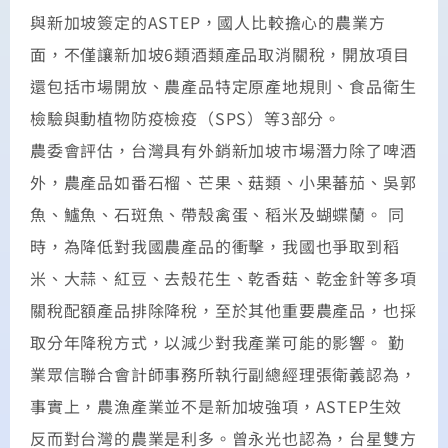
與新加坡簽定的ASTEP，國人比較擔心的農業方
面，不僅讓新加坡6類酒類產品取消關稅，開放項目
還包括市場開放、農產品特定原產地規則、食品衛生
檢驗與動植物防疫檢疫（SPS）等3部分。
農委會評估，台灣具有外銷新加坡市場潛力除了啤酒
外，農產品如番石榴、芒果、菇類、小果蕃茄、吳郭
魚、鱸魚、石斑魚、帶殼禽蛋、稻米及蝴蝶蘭。 同
時，為降低對我國農產品的衝擊，我國也爭取到稻
米、大蒜、紅豆、去殼花生、乾香菇、乾金針等多項
關稅配額產品排除降稅，至於其他重要農產品，也採
取分年降稅方式，以減少對我產業可能的影響。 勤
業眾信聯合會計師事務所執行副總經理張衛義認為，
事實上，農漁產業並不是新加坡強項，ASTEP生效
反而對台灣的農業是利多。曾永光也認為，台星雙方