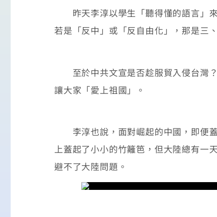
昨天李淳以學生「聽得懂的語言」來鼓
若是「反中」或「反自由化」，那是三
至於中共文宣是否趁服貿入侵台灣？李
讓大家「愛上祖國」。
李淳也說，面對崛起的中國，即便蓋一
上蓋起了小小的竹籬笆，但大陸總有一天
避不了大陸問題。