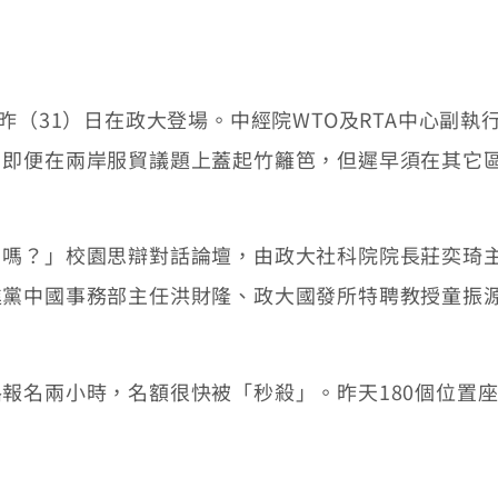
（31）日在政大登場。中經院WTO及RTA中心副執
，即便在兩岸服貿議題上蓋起竹籬笆，但遲早須在其它
？」校園思辯對話論壇，由政大社科院院長莊奕琦主
進黨中國事務部主任洪財隆、政大國發所特聘教授童振
名兩小時，名額很快被「秒殺」。昨天180個位置座